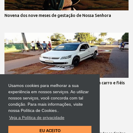
Novena dos nove meses de gestação de Nossa Senhora
Protestante destrói tapete de Corpus Christi com carro e fiéis
Usamos cookies para melhorar a sua
se revoltam
experiência em nossos serviços. Ao utilizar
nossos serviços, você concorda com tal
condição. Para mais informações, visite
nossa Política de Cookies..
Veja a Política de privacidade
Tecnologia do Blogger
EU ACEITO