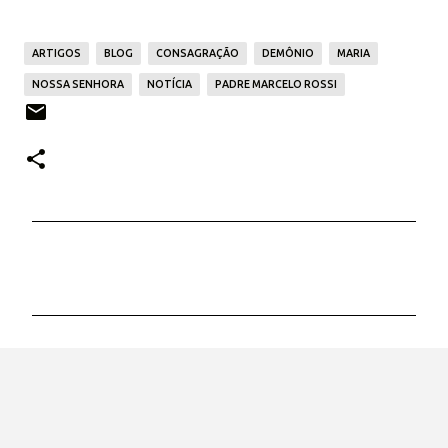
ARTIGOS
BLOG
CONSAGRAÇÃO
DEMÔNIO
MARIA
NOSSA SENHORA
NOTÍCIA
PADRE MARCELO ROSSI
C
o
m
e
n
t
á