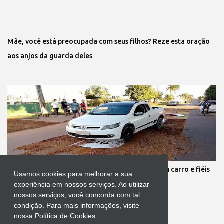
Mãe, você está preocupada com seus filhos? Reze esta oração
aos anjos da guarda deles
Protestante destrói tapete de Corpus Christi com carro e fiéis
Usamos cookies para melhorar a sua
se revoltam
experiência em nossos serviços. Ao utilizar
nossos serviços, você concorda com tal
condição. Para mais informações, visite
nossa Política de Cookies..