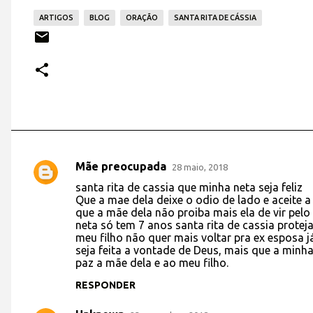
ARTIGOS
BLOG
ORAÇÃO
SANTA RITA DE CÁSSIA
Mãe preocupada
28 maio, 2018
C
santa rita de cassia que minha neta seja feliz
o
Que a mae dela deixe o odio de lado e aceite a
que a mãe dela não proiba mais ela de vir pelo
m
neta só tem 7 anos santa rita de cassia proteja
e
meu filho não quer mais voltar pra ex esposa 
seja feita a vontade de Deus, mais que a minh
n
paz a mãe dela e ao meu filho.
t
RESPONDER
á
r