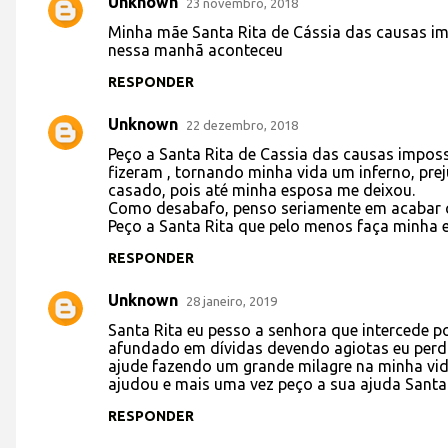
Unknown
23 novembro, 2018
i
Minha mãe Santa Rita de Cássia das causas im
nessa manhã aconteceu
o
s
RESPONDER
Unknown
22 dezembro, 2018
Peço a Santa Rita de Cassia das causas impos
fizeram , tornando minha vida um inferno, pre
casado, pois até minha esposa me deixou.
Como desabafo, penso seriamente em acabar c
Peço a Santa Rita que pelo menos faça minha e
RESPONDER
Unknown
28 janeiro, 2019
Santa Rita eu pesso a senhora que intercede p
afundado em dívidas devendo agiotas eu perdi
ajude fazendo um grande milagre na minha vid
ajudou e mais uma vez peço a sua ajuda Santa
RESPONDER