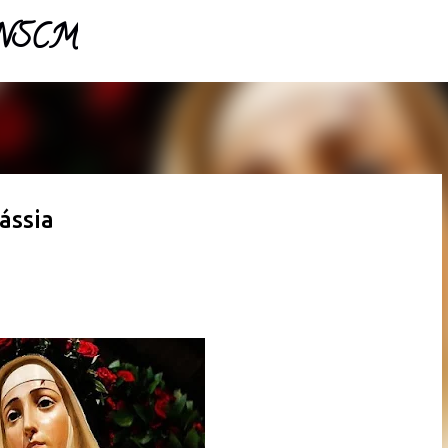
- NSCM
Pular para o conteúdo principal
ássia