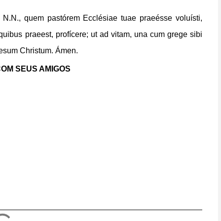
 N.N., quem pastórem Ecclésiae tuae praeésse voluísti,
quibus praeest, profícere; ut ad vitam, una cum grege sibi
Jesum Christum. Ámen.
OM SEUS AMIGOS