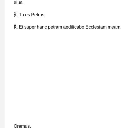
eius.
℣. Tu es Petrus,
℟. Et super hanc petram aedificabo Ecclesiam meam.
Oremus.