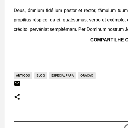
Deus, ómnium fidélium pastor et rector, fámulum tuum
propítius réspice: da ei, quaésumus, verbo et exémplo, 
crédito, pervéniat sempitérnam. Per Dominum nostrum 
COMPARTILHE C
ARTIGOS
BLOG
ESPECIAL PAPA
ORAÇÃO