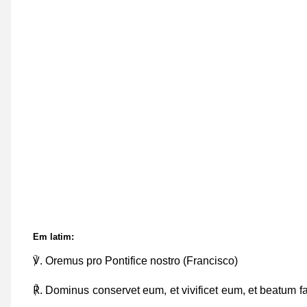
Em latim:
℣. Oremus pro Pontifice nostro (Francisco)
℟. Dominus conservet eum, et vivificet eum, et beatum f