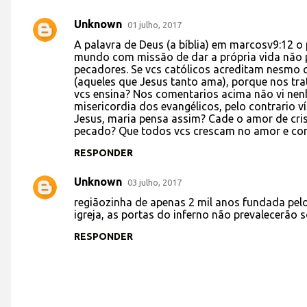
Unknown
01 julho, 2017
C
A palavra de Deus (a bíblia) em marcosv9:12 o 
o
mundo com missão de dar a própria vida não p
pecadores. Se vcs católicos acreditam nesmo
m
(aqueles que Jesus tanto ama), porque nos tra
e
vcs ensina? Nos comentarios acima não vi ne
misericordia dos evangélicos, pelo contrario v
n
Jesus, maria pensa assim? Cade o amor de cri
t
pecado? Que todos vcs crescam no amor e con
á
RESPONDER
r
Unknown
03 julho, 2017
i
regiãozinha de apenas 2 mil anos fundada pelo
o
igreja, as portas do inferno não prevalecerão 
s
RESPONDER