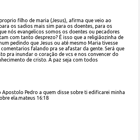
proprio filho de maria (Jesus), afirma que veio ao
ara os sadios mais sim para os doentes, para os
 que nós evangelicos somos os doentes ou pecadores
tam com tanto desprezo? É isso que a religiãozinha de
nhum pedindo que Jesus ou até mesmo Maria tivesse
í comentarios falando pra se afastar da gente. Será que
sto pra inundar o coração de vcs e nos convencer do
hecimento de cristo. A paz seja com todos
 Apostolo Pedro a quem disse sobre ti edificarei minha
sobre ela.mateus 16:18