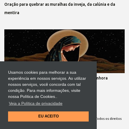
Oração para quebrar as muralhas da inveja, da calúnia e da
mentira
Usamos cookies para melhorar a sua
Novena dos nove meses de gestação de Nossa Senhora
experiência em nossos serviços. Ao utilizar
nossos serviços, você concorda com tal
condição. Para mais informações, visite
nossa Política de Cookies..
Veja a Política de privacidade
Tecnologia do Blogger
EU ACEITO
Site Oficial da Comunidade Nossa Senhora cuida de mim. Todos os direitos
reservados