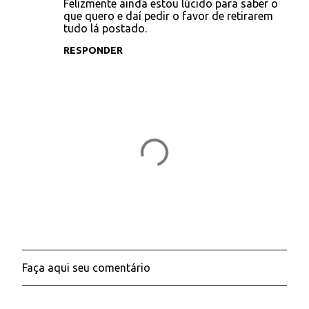
Felizmente ainda estou lúcido para saber o
t
que quero e daí pedir o favor de retirarem
tudo lá postado.
á
RESPONDER
r
i
o
s
Faça aqui seu comentário
P
o
s
t