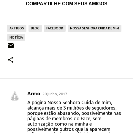
COMPARTILHE COM SEUS AMIGOS
ARTIGOS
BLOG
FACEBOOK
NOSSA SENHORA CUIDA DE MIM
NOTÍCIA
Armo
20 junho, 2017
C
A página Nossa Senhora Cuida de mim,
o
alcança mais de 3 milhões de seguidores,
porque estão abusando, possivelmente nas
m
páginas de membros do Face, sem
e
autorização como na minha e
possivelmente outros que lá aparecem.
n