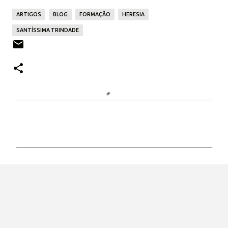
ARTIGOS
BLOG
FORMAÇÃO
HERESIA
SANTÍSSIMA TRINDADE
C
o
m
e
n
t
á
r