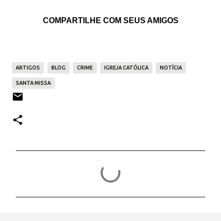
COMPARTILHE COM SEUS AMIGOS
ARTIGOS
BLOG
CRIME
IGREJA CATÓLICA
NOTÍCIA
SANTA MISSA
C
o
m
e