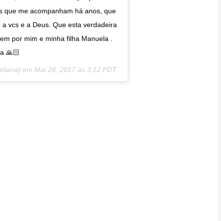
os que me acompanham há anos, que
a vcs e a Deus. Que esta verdadeira
cem por mim e minha filha Manuela .
a 🙏🏻
@eliana) em
Mai 28, 2017 às 3:12 PDT