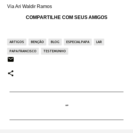
Via Ari Waldir Ramos
COMPARTILHE COM SEUS AMIGOS
ARTIGOS
BENÇÃO
BLOG
ESPECIAL PAPA
LAR
PAPA FRANCISCO
TESTEMUNHO
C
o
m
e