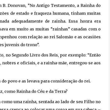
in B. Donovan, “No Antigo Testamento, a Rainha do
razões de estado e fraqueza humana, tinham muitas
mada adequadamente de rainha. Essa honra era
assava em muito as muitas “rainhas” casadas com o
empenhou com relação ao rei Salomão e as ocasiões
 juvenis do trono”.
o, no Segundo Livro dos Reis, por exemplo: “Então
 nobres e oficiais, e a rainha-mãe, entregou-se aos
 do povo e as levava para consideração do rei.
z, como Rainha do Céu e da Terra?
a como uma rainha, sentada ao lado de seu Filho no
u essa crença ao colocar uma coroa em sua cabeça –