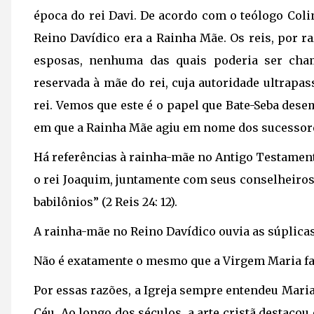
época do rei Davi. De acordo com o teólogo Col
Reino Davídico era a Rainha Mãe. Os reis, por 
esposas, nenhuma das quais poderia ser cha
reservada à mãe do rei, cuja autoridade ultrap
rei. Vemos que este é o papel que Bate-Seba des
em que a Rainha Mãe agiu em nome dos sucessores
Há referências à rainha-mãe no Antigo Testament
o rei Joaquim, juntamente com seus conselheiros,
babilônios” (2 Reis 24: 12).
A rainha-mãe no Reino Davídico ouvia as súplicas
Não é exatamente o mesmo que a Virgem Maria fa
Por essas razões, a Igreja sempre entendeu Mari
Céu. Ao longo dos séculos, a arte cristã destaco