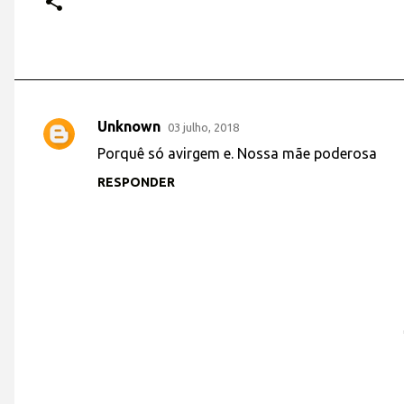
Unknown
03 julho, 2018
C
Porquê só avirgem e. Nossa mãe poderosa
o
RESPONDER
m
e
n
t
á
r
i
o
s