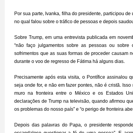
Por sua parte, Ivanka, filha do presidente, participou
no qual falou sobre o tráfico de pessoas e depois saudo
Sobre Trump, em uma entrevista publicada em novembro
“não faço julgamentos sobre as pessoas ou sobre 
sofrimentos que as suas formas de proceder causam n
durante o voo de regresso de Fátima há alguns dias.
Precisamente após esta visita, o Pontífice assinalo
seja onde for, e não em fazer pontes, não é cristã. Iss
muro na fronteira entre o México e os Estados Un
declarações de Trump na televisão, quando afirmou qu
os problemas do nosso país” e “o perigo de fronteira abe
Depois das palavras do Papa, o presidente respondeu 
escandaloso questionar a fé de uma pessoa”. E acre