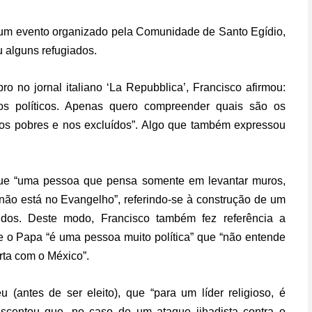
 de um evento organizado pela Comunidade de Santo Egídio,
u alguns refugiados.
 no jornal italiano ‘La Repubblica’, Francisco afirmou:
os políticos. Apenas quero compreender quais são os
os pobres e nos excluídos”. Algo que também expressou
u que “uma pessoa que pensa somente em levantar muros,
o não está no Evangelho”, referindo-se à construção de um
idos. Deste modo, Francisco também fez referência a
e o Papa “é uma pessoa muito política” que “não entende
rta com o México”.
(antes de ser eleito), que “para um líder religioso, é
scentou que, no caso de um ataque jihadista contra o