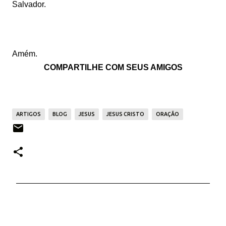
Salvador.
Amém.
COMPARTILHE COM SEUS AMIGOS
ARTIGOS
BLOG
JESUS
JESUS CRISTO
ORAÇÃO
C
o