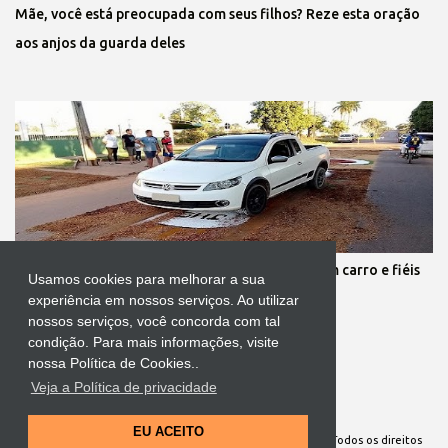
Mãe, você está preocupada com seus filhos? Reze esta oração
aos anjos da guarda deles
Protestante destrói tapete de Corpus Christi com carro e fiéis
Usamos cookies para melhorar a sua
se revoltam
experiência em nossos serviços. Ao utilizar
nossos serviços, você concorda com tal
condição. Para mais informações, visite
nossa Política de Cookies..
Veja a Política de privacidade
Tecnologia do Blogger
EU ACEITO
Site Oficial da Comunidade Nossa Senhora cuida de mim. Todos os direitos