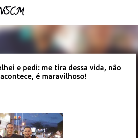
- NSCM
Pular para o conteúdo principal
lhei e pedi: me tira dessa vida, não
acontece, é maravilhoso!