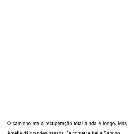
O caminho até a recuperação total ainda é longo. Mas
Amélia dá grandes passos. Já comeu e beija Santino.