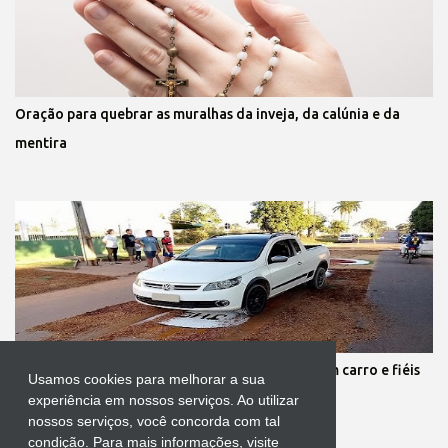
Oração para quebrar as muralhas da inveja, da calúnia e da
mentira
Protestante destrói tapete de Corpus Christi com carro e fiéis
Usamos cookies para melhorar a sua
se revoltam
experiência em nossos serviços. Ao utilizar
nossos serviços, você concorda com tal
condição. Para mais informações, visite