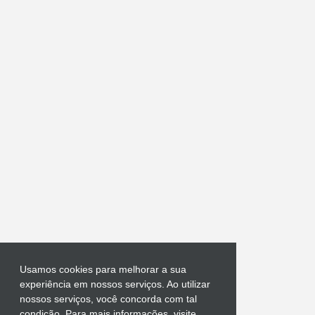
á
r
i
o
s
Usamos cookies para melhorar a sua
experiência em nossos serviços. Ao utilizar
nossos serviços, você concorda com tal
condição. Para mais informações, visite