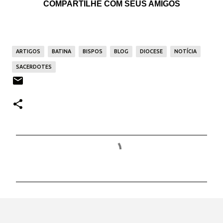
COMPARTILHE COM SEUS AMIGOS
ARTIGOS
BATINA
BISPOS
BLOG
DIOCESE
NOTÍCIA
SACERDOTES
C
o
m
e
n
t