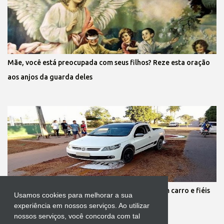
Mãe, você está preocupada com seus filhos? Reze esta oração
aos anjos da guarda deles
Protestante destrói tapete de Corpus Christi com carro e fiéis
Usamos cookies para melhorar a sua
se revoltam
experiência em nossos serviços. Ao utilizar
nossos serviços, você concorda com tal