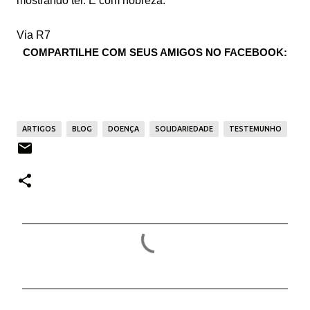
mostrando ter. E com nobreza.
Via R7
COMPARTILHE COM SEUS AMIGOS NO FACEBOOK:
ARTIGOS
BLOG
DOENÇA
SOLIDARIEDADE
TESTEMUNHO
C
o
m
e