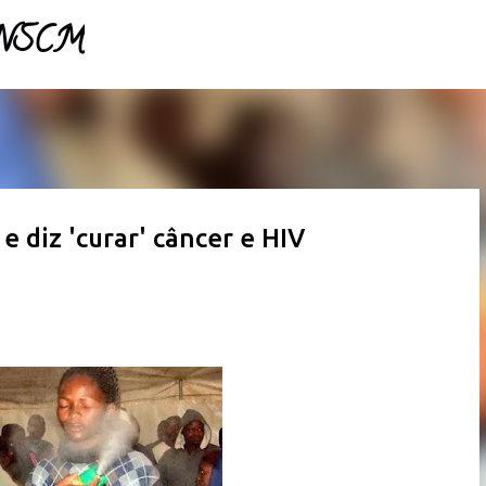
- NSCM
Pular para o conteúdo principal
 e diz 'curar' câncer e HIV