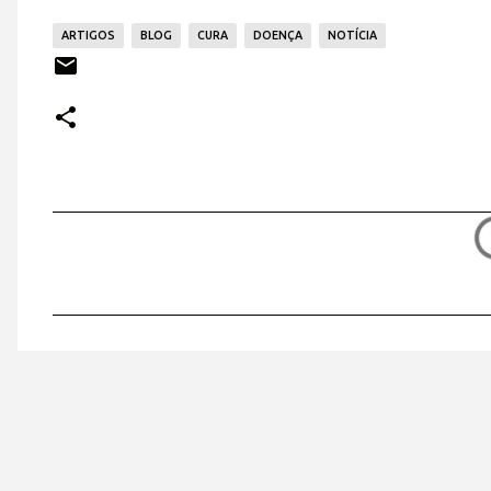
ARTIGOS
BLOG
CURA
DOENÇA
NOTÍCIA
C
o
m
e
n
t
á
r