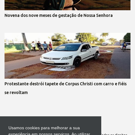
Novena dos nove meses de gestação de Nossa Senhora
Protestante destrói tapete de Corpus Christi com carro e fiéis
se revoltam
Tecnologia do Blogger 
Usamos cookies para melhorar a sua
experiência em nossos serviços. Ao utilizar
Site Oficial da Comunidade Nossa Senhora cuida de mim. Todos os direitos