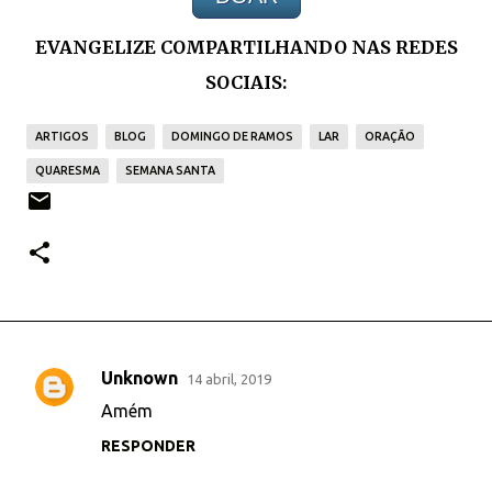
EVANGELIZE COMPARTILHANDO NAS REDES
SOCIAIS:
ARTIGOS
BLOG
DOMINGO DE RAMOS
LAR
ORAÇÃO
QUARESMA
SEMANA SANTA
Unknown
14 abril, 2019
C
Amém
o
RESPONDER
m
e