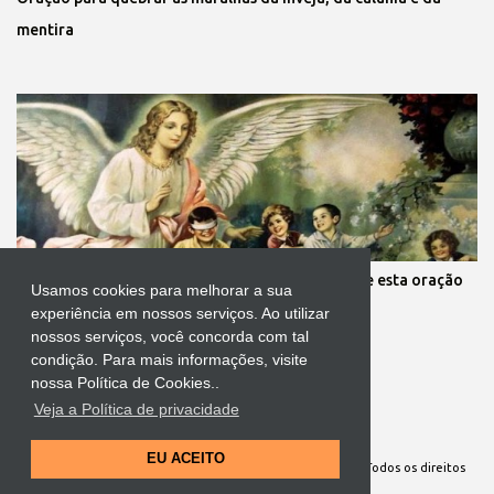
mentira
Mãe, você está preocupada com seus filhos? Reze esta oração
Usamos cookies para melhorar a sua
aos anjos da guarda deles
experiência em nossos serviços. Ao utilizar
nossos serviços, você concorda com tal
condição. Para mais informações, visite
nossa Política de Cookies..
Veja a Política de privacidade
Tecnologia do Blogger
EU ACEITO
Site Oficial da Comunidade Nossa Senhora cuida de mim. Todos os direitos
reservados