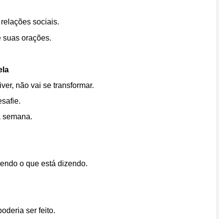
relações sociais.
e suas orações.
ela
er, não vai se transformar.
safie.
a semana.
dendo o que está dizendo.
oderia ser feito.