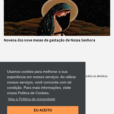
Novena dos nove meses de gestação de Nossa Senhora
Tecnologia do Blogger
Usamos cookies para melhorar a sua
Site Oficial da Comunidade Nossa Senhora cuida de mim. Todos os direitos
experiência em nossos serviços. Ao utilizar
nossos serviços, você concorda com tal
reservados
condição. Para mais informações, visite
nossa Política de Cookies..
Veja a Política de privacidade
EU ACEITO