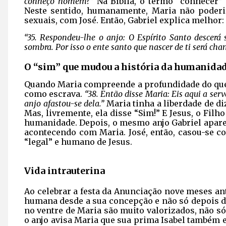
conheço homem?”
Na Bíblia, o termo “conhecer” s
Neste sentido, humanamente, Maria não poderia
sexuais, com José. Então, Gabriel explica melhor:
“35. Respondeu-lhe o anjo: O Espírito Santo descerá 
sombra. Por isso o ente santo que nascer de ti será ch
O “sim” que mudou a história da humanida
Quando Maria compreende a profundidade do que 
como escrava.
“38. Então disse Maria: Eis aqui a se
anjo afastou-se dela.”
Maria tinha a liberdade de di
Mas, livremente, ela disse “Sim!” E Jesus, o Filh
humanidade. Depois, o mesmo anjo Gabriel aparec
acontecendo com Maria. José, então, casou-se c
“legal” e humano de Jesus.
Vida intrauterina
Ao celebrar a festa da Anunciação nove meses ant
humana desde a sua concepção e não só depois d
no ventre de Maria são muito valorizados, não só
o anjo avisa Maria que sua prima Isabel também 