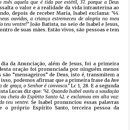
o mês aquela que é tida por estéril, 37. porque a Deus
alta o valor e a realidade da vida intrauterina ao 
ndo, depois de receber Maria, Isabel exclama:
“44.
eus ouvidos, a criança estremeceu de alegria no meu
do teu ventre!”
João Batista, no seio de Isabel e Jesus,
ontro de suas mães. Estão vivos, são pessoas e tem
dia da Anunciação, além de Jesus, foi a primeira
e desta oração foi pronunciada por ninguém menos
s são “mensageiros” de Deus, isto é, transmitem a
isso, podemos afirmar que a primeira frase da Ave
ia de graça, o Senhor é convosco.”
Lc 1, 28. E a segunda
ista Lucas diz que:
“41. Quando Isabel ouviu a saudação
icou cheia do Espírito Santo 42. e exclamou em alta voz:
do teu ventre.
Se Isabel pronunciou essas palavras
ue o próprio Espírito Santo, terceira pessoa da