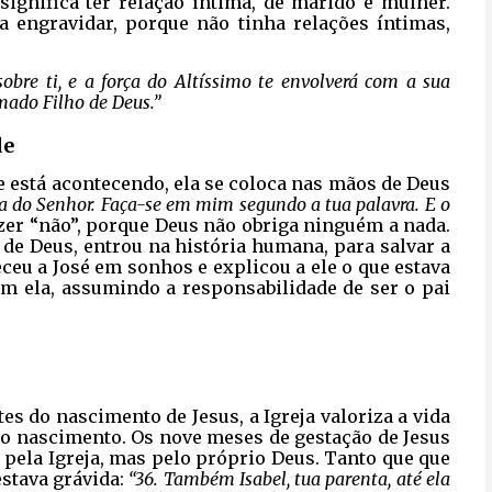
ignifica ter relação íntima, de marido e mulher. 
 engravidar, porque não tinha relações íntimas,
sobre ti, e a força do Altíssimo te envolverá com a sua
amado Filho de Deus.”
de
está acontecendo, ela se coloca nas mãos de Deus
rva do Senhor. Faça-se em mim segundo a tua palavra. E o
zer “não”, porque Deus não obriga ninguém a nada. 
o de Deus, entrou na história humana, para salvar a
eu a José em sonhos e explicou a ele o que estava
om ela, assumindo a responsabilidade de ser o pai
es do nascimento de Jesus, a Igreja valoriza a vida
o nascimento. Os nove meses de gestação de Jesus
 pela Igreja, mas pelo próprio Deus. Tanto que que
estava grávida:
“36. Também Isabel, tua parenta, até ela