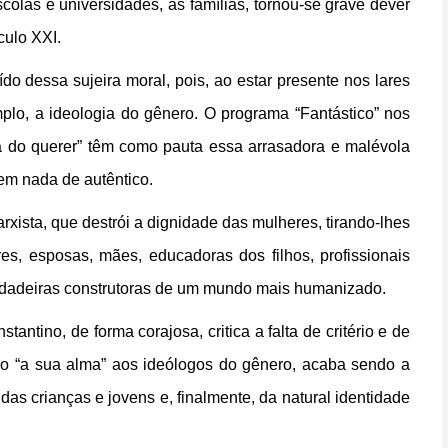
escolas e universidades, as famílias, tornou-se grave dever
culo XXI.
o dessa sujeira moral, pois, ao estar presente nos lares
mplo, a ideologia do gênero. O programa “Fantástico” nos
ça do querer” têm como pauta essa arrasadora e malévola
tem nada de autêntico.
rxista, que destrói a dignidade das mulheres, tirando-lhes
es, esposas, mães, educadoras dos filhos, profissionais
erdadeiras construtoras de um mundo mais humanizado.
ntino, de forma corajosa, critica a falta de critério e de
ndo “a sua alma” aos ideólogos do gênero, acaba sendo a
 das crianças e jovens e, finalmente, da natural identidade