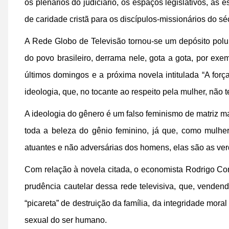
os plenários do judiciário, os espaços legislativos, as 
de caridade cristã para os discípulos-missionários do sé
A Rede Globo de Televisão tornou-se um depósito poluíd
do povo brasileiro, derrama nele, gota a gota, por exe
últimos domingos e a próxima novela intitulada “A for
ideologia, que, no tocante ao respeito pela mulher, não 
A ideologia do gênero é um falso feminismo de matriz ma
toda a beleza do gênio feminino, já que, como mulher
atuantes e não adversárias dos homens, elas são as v
Com relação à novela citada, o economista Rodrigo Consta
prudência cautelar dessa rede televisiva, que, vende
“picareta” de destruição da família, da integridade moral
sexual do ser humano.