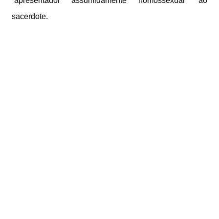
“apresentador assumidamente homossexual” ao
sacerdote.