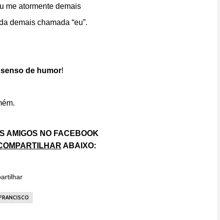
eu me atormente demais
da demais chamada “eu”.
,
senso de humor
!
ém.
S AMIGOS NO FACEBOOK
COMPARTILHAR
ABAIXO:
rtilhar
 FRANCISCO