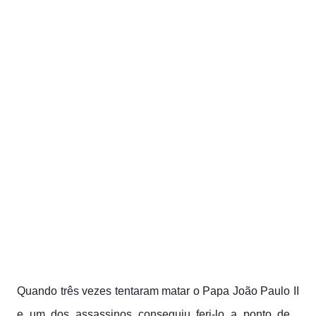
Quando três vezes tentaram matar o Papa João Paulo II
e um dos assassinos conseguiu feri-lo a ponto de ,