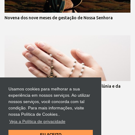
Novena dos nove meses de gestação de Nossa Senhora
Oração para quebrar as muralhas da inveja, da calúnia e da
Usamos cookies para melhorar a sua
mentira
experiência em nossos serviços. Ao utilizar
nossos serviços, você concorda com tal
condição. Para mais informações, visite
nossa Política de Cookies..
Veja a Política de privacidade
Tecnologia do Blogger
EU ACEITO