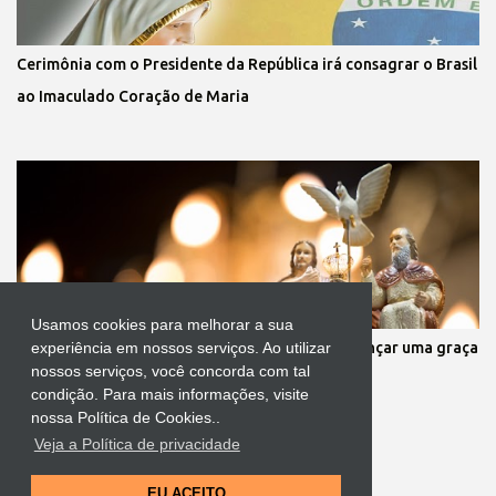
Cerimônia com o Presidente da República irá consagrar o Brasil
ao Imaculado Coração de Maria
Usamos cookies para melhorar a sua
Oração a infalível ao Divino Pai Eterno para alcançar uma graça
experiência em nossos serviços. Ao utilizar
nossos serviços, você concorda com tal
condição. Para mais informações, visite
nossa Política de Cookies..
Veja a Política de privacidade
Tecnologia do Blogger
EU ACEITO