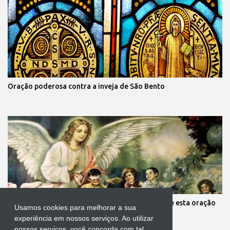
Oração poderosa contra a inveja de São Bento
Mãe, você está preocupada com seus filhos? Reze esta oração
Usamos cookies para melhorar a sua
aos anjos da guarda deles
experiência em nossos serviços. Ao utilizar
nossos serviços, você concorda com tal