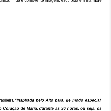
a única, linda e comovente imagem, esculpida em mármore
sileira,
“inspirada pelo Alto para, de modo especial,
o Coração de Maria, durante as 36 horas, ou seja, os