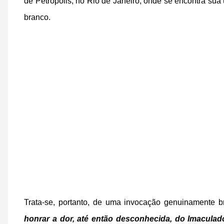
de Petrópolis, no Rio de Janeiro, onde se encontra su
branco.
Trata-se, portanto, de uma invocação genuinamente bra
honrar a dor, até então desconhecida, do Imaculad