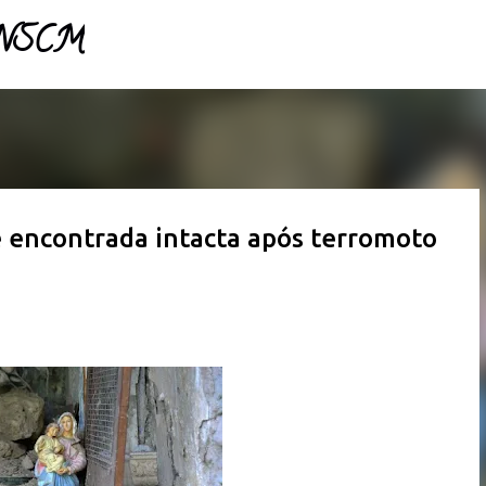
- NSCM
Pular para o conteúdo principal
 encontrada intacta após terromoto