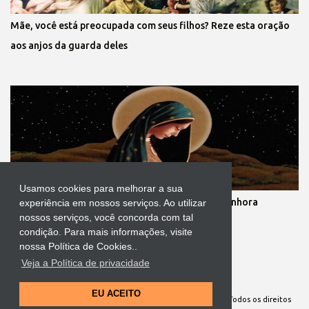
Mãe, você está preocupada com seus filhos? Reze esta oração
aos anjos da guarda deles
Usamos cookies para melhorar a sua
Novena dos nove meses de gestação de Nossa Senhora
experiência em nossos serviços. Ao utilizar
nossos serviços, você concorda com tal
condição. Para mais informações, visite
nossa Política de Cookies..
Veja a Política de privacidade
Tecnologia do Blogger
EU ACEITO
Site Oficial da Comunidade Nossa Senhora cuida de mim. Todos os direitos