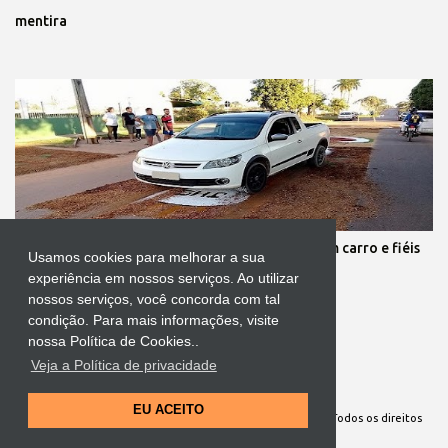
mentira
Protestante destrói tapete de Corpus Christi com carro e fiéis
Usamos cookies para melhorar a sua
se revoltam
experiência em nossos serviços. Ao utilizar
nossos serviços, você concorda com tal
condição. Para mais informações, visite
nossa Política de Cookies..
Veja a Política de privacidade
Tecnologia do Blogger
EU ACEITO
Site Oficial da Comunidade Nossa Senhora cuida de mim. Todos os direitos
reservados