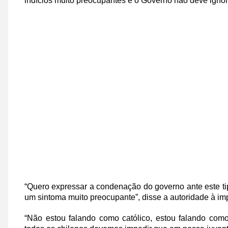
indícios muito preocupantes e o Governo não deve ignor
“Quero expressar a condenação do governo ante este tipo
um sintoma muito preocupante”, disse a autoridade à im
“Não estou falando como católico, estou falando como