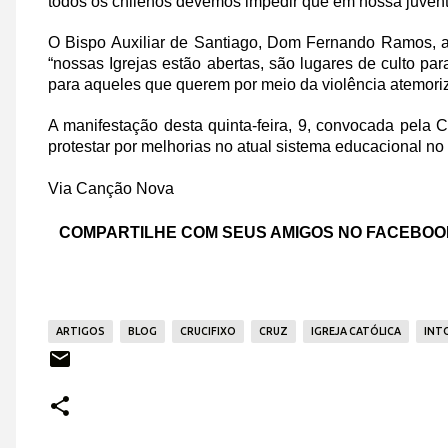
todos os chilenos devemos impedir que em nossa juvent
O Bispo Auxiliar de Santiago, Dom Fernando Ramos, ag
“nossas Igrejas estão abertas, são lugares de culto p
para aqueles que querem por meio da violência atemori
A manifestação desta quinta-feira, 9, convocada pela 
protestar por melhorias no atual sistema educacional no 
Via Canção Nova
COMPARTILHE COM SEUS AMIGOS NO FACEBO
ARTIGOS
BLOG
CRUCIFIXO
CRUZ
IGREJA CATÓLICA
INT