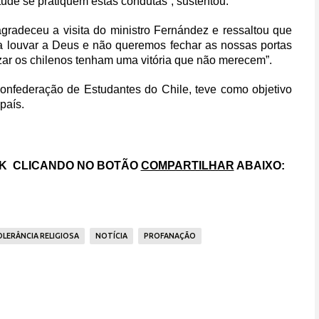
ude se pratiquem estas condutas”, sustentou.
radeceu a visita do ministro Fernández e ressaltou que
ara louvar a Deus e não queremos fechar as nossas portas
zar os chilenos tenham uma vitória que não merecem”.
Confederação de Estudantes do Chile, teve como objetivo
país.
OK CLICANDO NO BOTÃO
COMPARTILHAR
ABAIXO:
OLERÂNCIA RELIGIOSA
NOTÍCIA
PROFANAÇÃO