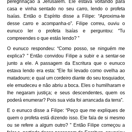
peregrinação a Jerusalém. Ele estava voltando para
casa e vinha sentado no seu carro, lendo o profeta
Isaías. Então o Espírito disse a Filipe: “Aproxima-te
desse carro e acompanha-o”. Filipe correu, ouviu o
eunuco ler o profeta Isaías e perguntou: “Tu
compreendes o que estás lendo? ”
O eunuco respondeu: “Como posso, se ninguém me
explica? ” Então convidou Filipe a subir e a sentar-se
junto a ele. A passagem da Escritura que o eunuco
estava lendo era esta: “Ele foi levado como ovelha ao
matadouro; e qual um cordeiro diante do seu tosquiador,
ele emudeceu e não abriu a boca. Eles o humilharam e
lhe negaram justiça; e seus descendentes, quem os
poderá enumerar? Pois sua vida foi arrancada da terra”.
E o eunuco disse a Filipe: “Peço que me expliques de
quem o profeta está dizendo isso. Ele fala de si mesmo
ou se refere a algum outro? ” Então Filipe começou a