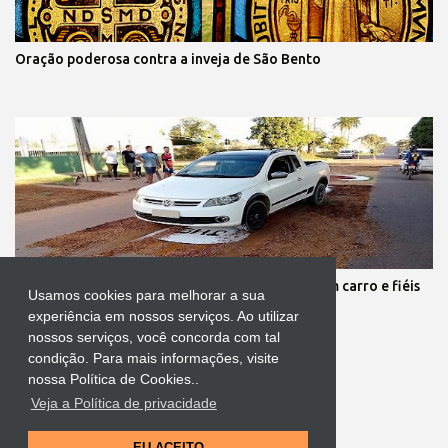
Oração poderosa contra a inveja de São Bento
Protestante destrói tapete de Corpus Christi com carro e fiéis
Usamos cookies para melhorar a sua
se revoltam
experiência em nossos serviços. Ao utilizar
nossos serviços, você concorda com tal
condição. Para mais informações, visite
nossa Política de Cookies..
Veja a Política de privacidade
Tecnologia do Blogger
EU ACEITO