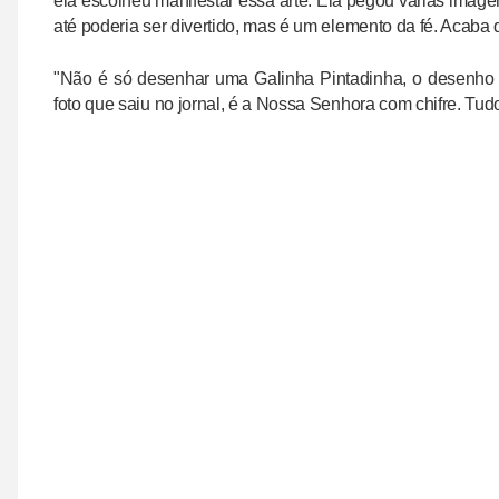
ela escolheu manifestar essa arte. Ela pegou várias imag
até poderia ser divertido, mas é um elemento da fé. Acaba q
"Não é só desenhar uma Galinha Pintadinha, o desenho
foto que saiu no jornal, é a Nossa Senhora com chifre. Tud