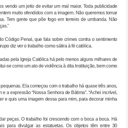
os vendo um jeito de evitar um mal maior. Toda publicidade
sentem muito ofendidos com a imagem. Não queremos tornar
iosa. Tem gente que põe fogo em terreiro de umbanda. Não
ças."
8 do Código Penal, que fala sobre crimes contra o sentimento
upo diz ver o trabalho como sátira à fé católica.
dadas pela Igreja Católica há pelo menos alguns milhares de
itui-se como um ato de violência à dita Instituição, bem como
o pequenas. Ela começou com o trabalho há quase três anos,
e a expressão “Nossa Senhora de Bátima”. “Achei incrível,
ender e quis uma imagem dessa para mim, para decorar minha
dar peças. O trabalho foi crescendo com o boca a boca. Há
s para divulgar as estatuetas. Os objetos têm entre 30