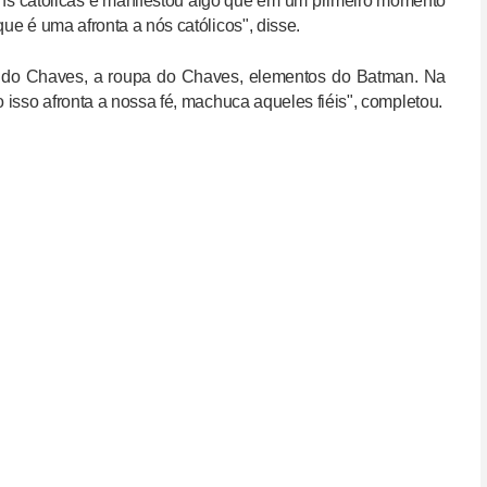
ens católicas e manifestou algo que em um primeiro momento
ue é uma afronta a nós católicos", disse.
 do Chaves, a roupa do Chaves, elementos do Batman. Na
o isso afronta a nossa fé, machuca aqueles fiéis", completou.