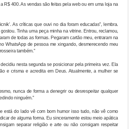
 a R$ 400. As vendas são feitas pela web ou em uma loja na
cnik’. As críticas que ouvi no dia foram educadas”, lembra.
 gostou. Tinha uma peça minha na vitrine. Entrou, reclamou,
icaram de todas as formas. Pegaram cartão meu, entraram na
Tenho WhatsApp de pessoa me xingando, desmerecendo meu
grosseira também.”
ecidiu nesta segunda se posicionar pela primeira vez. Ela
hão e crisma e acredita em Deus. Atualmente, a mulher se
mesmo, nunca de forma a denegrir ou desrespeitar qualquer
redindo ninguém.”
ue está do lado vê com bom humor isso tudo, não vê como
dicar de alguma forma. Eu sinceramente estou meio apática
sigam separar religião e arte ou não consigam respeitar