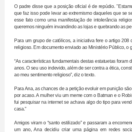
O padre disse que a posição oficial é de repúdio. "Estam
que faz isso pode levar ao extremismo daqueles que se 
esse fato como uma manifestação de intolerância relig
queremos ninguém invandindo as lojas e quebrando as pe
Para um grupo de católicos, a iniciativa fere o artigo 20
religioso. Em documento enviado ao Ministério Público, o gr
“As características fundamentais destas estatuetas foram 
anos. O seu uso indevido, além de ser contra a ética, const
ao meu sentimento religioso”, diz o texto.
Para Ana, as chances de a petição evoluir em punição sã
por acaso. A mulher viu um meme com o Batman e o Robin 
fui pesquisar na internet se achava algo do tipo para v
casa.”
Amigos viram o “santo estilizado” e passaram a encomen
um ano, Ana decidiu criar uma página em redes sociai