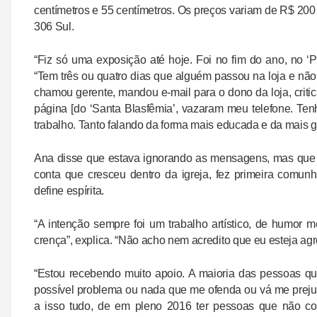
centímetros e 55 centímetros. Os preços variam de R$ 200
306 Sul.
“Fiz só uma exposição até hoje. Foi no fim do ano, no ‘Pi
“Tem três ou quatro dias que alguém passou na loja e não
chamou gerente, mandou e-mail para o dono da loja, crit
página [do ‘Santa Blasfêmia’, vazaram meu telefone. 
trabalho. Tanto falando da forma mais educada e da mais 
Ana disse que estava ignorando as mensagens, mas que d
conta que cresceu dentro da igreja, fez primeira comun
define espírita.
“A intenção sempre foi um trabalho artístico, de humor 
crença”, explica. “Não acho nem acredito que eu esteja ag
“Estou recebendo muito apoio. A maioria das pessoas q
possível problema ou nada que me ofenda ou vá me preju
a isso tudo, de em pleno 2016 ter pessoas que não con