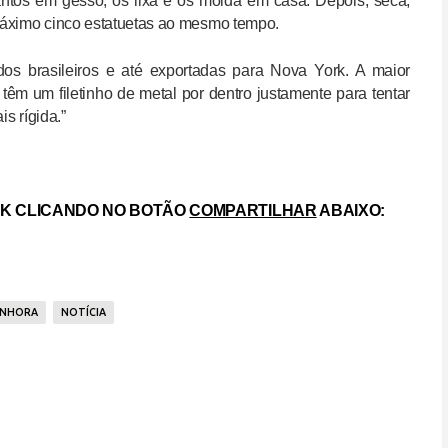
ntos em gesso, os lixa e os molda em casa. Depois, seca,
 máximo cinco estatuetas ao mesmo tempo.
s brasileiros e até exportadas para Nova York. A maior
têm um filetinho de metal por dentro justamente para tentar
s rígida.”
OK CLICANDO NO BOTÃO
COMPARTILHAR
ABAIXO:
ENHORA
NOTÍCIA