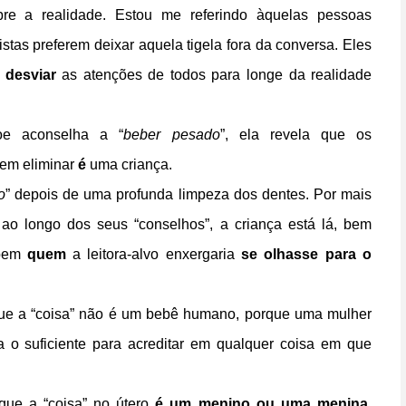
bre a realidade. Estou me referindo àquelas pessoas
tas preferem deixar aquela tigela fora da conversa. Eles
a
desviar
as atenções de todos para longe da realidade
oe aconselha a “
beber pesado
”, ela revela que os
rem eliminar
é
uma criança.
o
” depois de uma profunda limpeza dos dentes. Por mais
 ao longo dos seus “conselhos”, a criança está lá, bem
 bem
quem
a leitora-alvo enxergaria
se olhasse para o
ue a “coisa” não é um bebê humano, porque uma mulher
 o suficiente para acreditar em qualquer coisa em que
ue a “coisa” no útero
é um menino ou uma menina
.