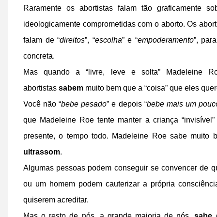
Raramente os abortistas falam tão graficamente so
ideologicamente comprometidas com o aborto. Os abortis
falam de “
direitos
”, “
escolha
” e “
empoderamento
”, par
concreta.
Mas quando a “livre, leve e solta” Madeleine R
abortistas
sabem
muito bem que a “coisa” que eles que
Você não “
bebe pesado
” e depois “
bebe mais um pouc
que Madeleine Roe tente manter a criança “invisível”
presente, o tempo todo. Madeleine Roe sabe muito
ultrassom
.
Algumas pessoas podem conseguir se convencer de q
ou um homem podem cauterizar a própria consciência
quiserem acreditar.
Mas o resto de nós, a grande maioria de nós,
sabe
q