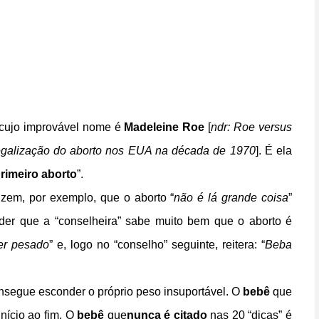
 cujo improvável nome é
Madeleine Roe
[
ndr: Roe versus
egalização do aborto nos EUA na década de 1970
]. É ela
primeiro aborto
”.
dizem, por exemplo, que o aborto “
não é lá grande coisa
”
nder que a “conselheira” sabe muito bem que o aborto é
er pesado
” e, logo no “conselho” seguinte, reitera: “
Beba
consegue esconder o próprio peso insuportável. O
bebê
que
nício ao fim. O
bebê
que
nunca é citado
nas 20 “dicas” é