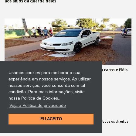
aos anjos da guarda deles
Protestante destrói tapete de Corpus Christi com carro e fiéis
Usamos cookies para melhorar a sua
se revoltam
experiência em nossos serviços. Ao utilizar
nossos serviços, você concorda com tal
condição. Para mais informações, visite
nossa Política de Cookies..
Veja a Política de privacidade
Tecnologia do Blogger
EU ACEITO
Site Oficial da Comunidade Nossa Senhora cuida de mim. Todos os direitos
reservados