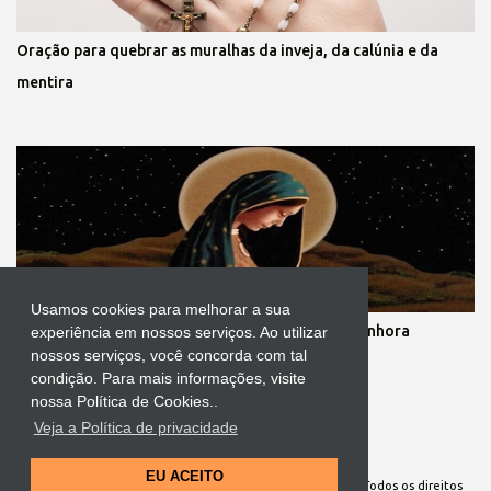
Oração para quebrar as muralhas da inveja, da calúnia e da
mentira
Usamos cookies para melhorar a sua
Novena dos nove meses de gestação de Nossa Senhora
experiência em nossos serviços. Ao utilizar
nossos serviços, você concorda com tal
condição. Para mais informações, visite
nossa Política de Cookies..
Veja a Política de privacidade
Tecnologia do Blogger
EU ACEITO
Site Oficial da Comunidade Nossa Senhora cuida de mim. Todos os direitos