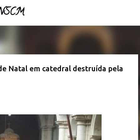
- NSCM
Pular para o conteúdo principal
de Natal em catedral destruída pela