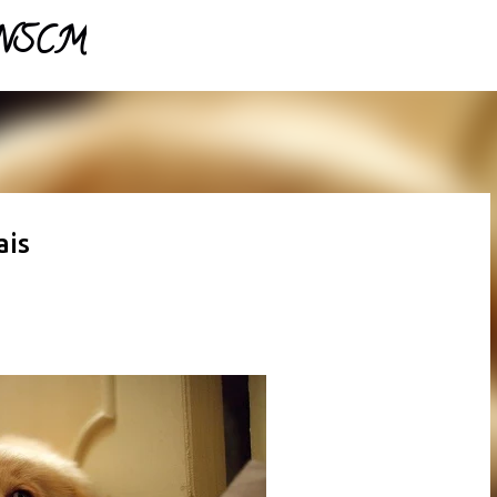
- NSCM
Pular para o conteúdo principal
ais