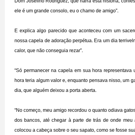
Dom Josefino Rodríguez, que narra esta história, conf
ele é um grande consolo, eu o chamo de amigo”.
E explica algo parecido que aconteceu com um sacer
nossa capela de adoração perpétua. Era um dia terrivel
calor, que não conseguia rezar”.
“Só permanecer na capela em sua hora representava u
hora teria algum valor e, enquanto pensava nisso, um ga
dia, que alguém deixou a porta aberta.
“No começo, meu amigo recordou o quanto odiava gato
dos bancos, até chegar à parte de trás de onde meu 
colocou a cabeça sobre o seu sapato, como se fosse sua 