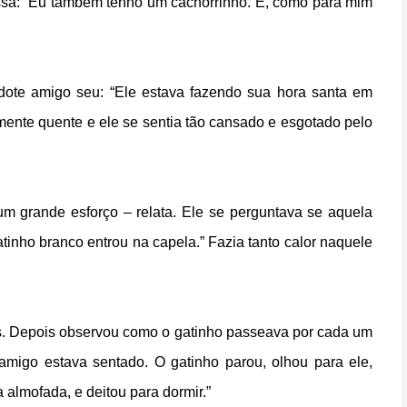
essa: “Eu também tenho um cachorrinho. E, como para mim
dote amigo seu: “Ele estava fazendo sua hora santa em
mente quente e ele se sentia tão cansado e esgotado pelo
m grande esforço – relata. Ele se perguntava se aquela
tinho branco entrou na capela.” Fazia tanto calor naquele
s. Depois observou como o gatinho passeava por cada um
amigo estava sentado. O gatinho parou, olhou para ele,
almofada, e deitou para dormir.”