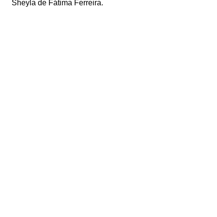
Sheyla de Fátima Ferreira.