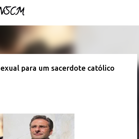
- NSCM
Pular para o conteúdo principal
exual para um sacerdote católico