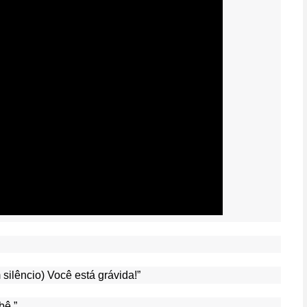
silêncio) Você está grávida!”
bê.”