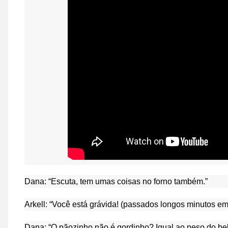
Dana: “Escuta, tem umas coisas no forno também.”
Arkell: “Você está grávida! (passados longos minutos em 
Dana: “O pãozinho não é gordinho? Igual ao peso do be