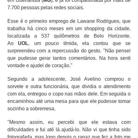
em Uberlândia (
MG
), e já foi compartilhada por mais de
7.700 pessoas pelas redes sociais.
Esse é o primeiro emprego de Lawane Rodrigues, que
trabalha há cinco meses em um shopping da cidade,
localizada a 537 quilômetros de Belo Horizonte.
Ao
UOL
, um pouco tímida, ela contou que se
surpreendeu com a repercussão do gesto. "Não pensei
que pudesse gerar tantos comentários. Na hora senti
vontade e ajudei de coração."
Segundo a adolescente, José Avelino comprou o
sorvete e outra funcionária, que dividia o atendimento
com ela, entregou o copo nas mãos dele. Em seguida o
encaminhou até uma mesa para que ele pudesse tomar
sozinho a sobremesa.
"Mesmo assim, eu percebi que ele estava com
dificuldades e fui até lá ajudá-lo. Não vi que tinha sido
fotografada, mas logo depois o rapaz que fez a foto me