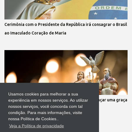
Cerimônia com o Presidente da República irá consagrar o Brasil
ao Imaculado Coração de Maria
Usamos cookies para melhorar a sua
Oração a infalível ao Divino Pai Eterno para alcançar uma graça
experiência em nossos serviços. Ao utilizar
nossos serviços, você concorda com tal
condição. Para mais informações, visite
nossa Política de Cookies..
Veja a Política de privacidade
Tecnologia do Blogger