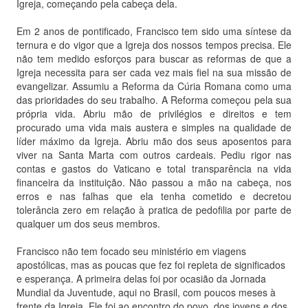
Igreja, começando pela cabeça dela.
Em 2 anos de pontificado, Francisco tem sido uma síntese da
ternura e do vigor que a Igreja dos nossos tempos precisa. Ele
não tem medido esforços para buscar as reformas de que a
Igreja necessita para ser cada vez mais fiel na sua missão de
evangelizar. Assumiu a Reforma da Cúria Romana como uma
das prioridades do seu trabalho. A Reforma começou pela sua
própria vida. Abriu mão de privilégios e direitos e tem
procurado uma vida mais austera e simples na qualidade de
líder máximo da Igreja. Abriu mão dos seus aposentos para
viver na Santa Marta com outros cardeais. Pediu rigor nas
contas e gastos do Vaticano e total transparência na vida
financeira da instituição. Não passou a mão na cabeça, nos
erros e nas falhas que ela tenha cometido e decretou
tolerância zero em relação à pratica de pedofilia por parte de
qualquer um dos seus membros.
Francisco não tem focado seu ministério em viagens
apostólicas, mas as poucas que fez foi repleta de significados
e esperança. A primeira delas foi por ocasião da Jornada
Mundial da Juventude, aqui no Brasil, com poucos meses à
frente da Igreja. Ele foi ao encontro do povo, dos jovens e dos