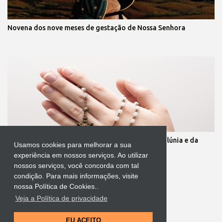
Novena dos nove meses de gestação de Nossa Senhora
Oração para quebrar as muralhas da inveja, da calúnia e da
Usamos cookies para melhorar a sua
mentira
experiência em nossos serviços. Ao utilizar
nossos serviços, você concorda com tal
condição. Para mais informações, visite
nossa Política de Cookies..
Veja a Política de privacidade
Tecnologia do Blogger
EU ACEITO